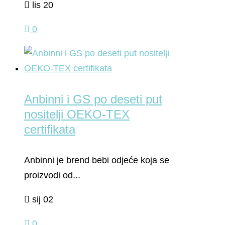
lis 20
0
Anbinni i GS po deseti put
nositelji OEKO-TEX
certifikata
Anbinni je brend bebi odjeće koja se
proizvodi od...
sij 02
0