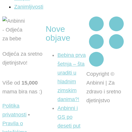
Zanimljivosti
Nove
objave
Odjeća za sretno
Bebina prva
djetinjstvo!
šetnja – šta
uraditi u
Copyright ©
hladnim
Više od
15,000
Anbinni | Za
zimskim
mama bira nas :)
zdravo i sretno
danima?!
djetinjstvo
Politika
Anbinni i
privatnosti
•
GS po
Pravila o
deseti put