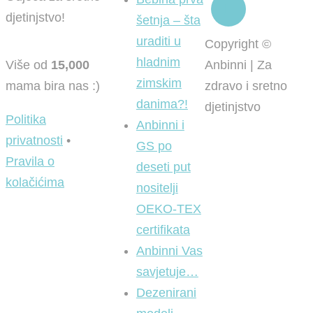
djetinjstvo!
šetnja – šta
uraditi u
Copyright ©
hladnim
Više od
15,000
Anbinni | Za
zimskim
mama bira nas :)
zdravo i sretno
danima?!
djetinjstvo
Politika
Anbinni i
privatnosti
•
GS po
Pravila o
deseti put
kolačićima
nositelji
OEKO-TEX
certifikata
Anbinni Vas
savjetuje…
Dezenirani