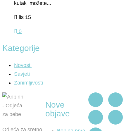
kutak možete...
lis 15
0
Kategorije
Novosti
Savjeti
Zanimljivosti
Nove
objave
Odjeća za sretno
Bebina prva