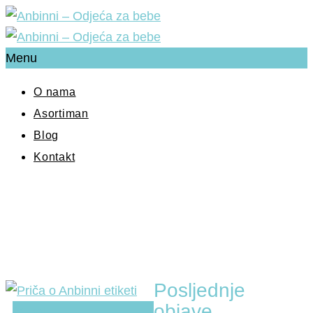
Menu
O nama
Asortiman
Blog
Kontakt
Posljednje
objave
21
kol