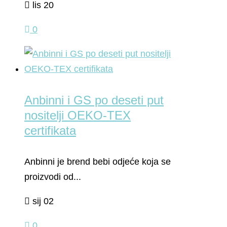
lis 20
0
Anbinni i GS po deseti put
nositelji OEKO-TEX
certifikata
Anbinni je brend bebi odjeće koja se
proizvodi od...
sij 02
0