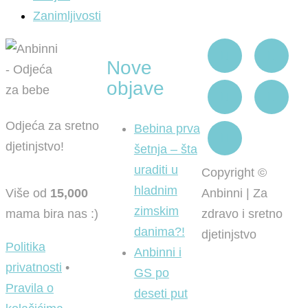
Zanimljivosti
Nove
objave
Odjeća za sretno
Bebina prva
djetinjstvo!
šetnja – šta
uraditi u
Copyright ©
hladnim
Više od
15,000
Anbinni | Za
zimskim
mama bira nas :)
zdravo i sretno
danima?!
djetinjstvo
Politika
Anbinni i
privatnosti
•
GS po
Pravila o
deseti put