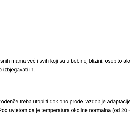
snih mama već i svih koji su u bebinoj blizini, osobito a
 izbjegavati ih.
enče treba utopliti dok ono prođe razdoblje adaptacije na
a. Pod uvjetom da je temperatura okoline normalna (od 2