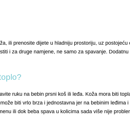
 ili prenosite dijete u hladniju prostoriju, uz postojeć
ristiti i za druge namjene, ne samo za spavanje. Dodatn
 toplo?
 stavite ruku na bebin prsni koš ili leđa. Koža mora biti t
ože biti vrlo brza i jednostavna jer na bebinim leđima i 
emenu ili dok beba spava u kolicima sada više nije proble