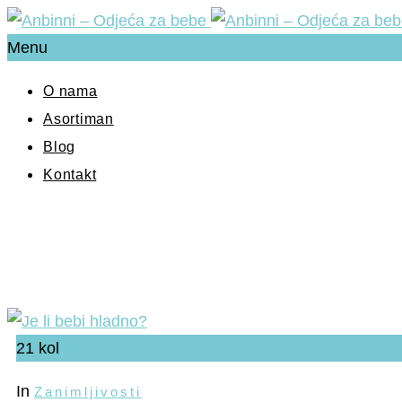
Menu
O nama
Asortiman
Blog
Kontakt
21
kol
In
Zanimljivosti