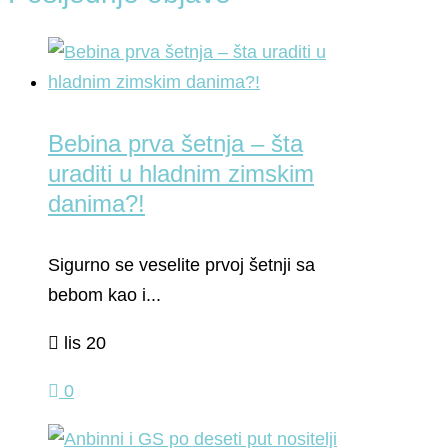
Bebina prva šetnja – šta
uraditi u hladnim zimskim
danima?!
Sigurno se veselite prvoj šetnji sa
bebom kao i...
lis 20
0