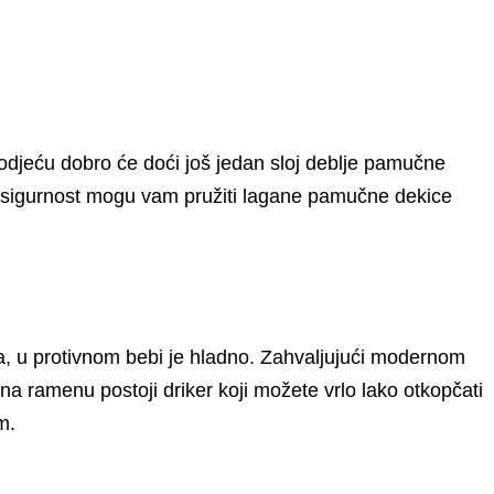
u odjeću dobro će doći još jedan sloj deblje pamučne
u sigurnost mogu vam pružiti lagane pamučne dekice
opla, u protivnom bebi je hladno. Zahvaljujući modernom
na ramenu postoji driker koji možete vrlo lako otkopčati
m.