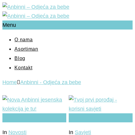
Menu
O nama
Asortiman
Blog
Kontakt
Home
Anbinni - Odjeća za bebe
21
kol
21
kol
In
Novosti
In
Savjeti