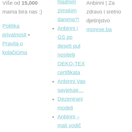
hladnim
Više od
15,000
Anbinni | Za
zimskim
mama bira nas :)
zdravo i sretno
danima?!
djetinjstvo
Politika
Anbinni i
monroe.ba
privatnosti
•
GS po
Pravila o
deseti put
kolačićima
nositelji
OEKO-TEX
certifikata
Anbinni Vas
savjetuje…
Dezenirani
modeli
Anbinni –
mali vodič