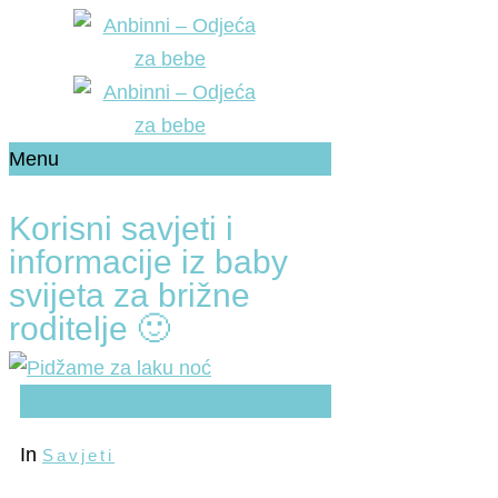
Menu
Korisni savjeti i
informacije iz baby
svijeta za brižne
roditelje 🙂
21
kol
In
Savjeti