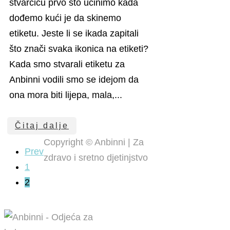
stvarčicu prvo što učinimo kada
dođemo kući je da skinemo
etiketu. Jeste li se ikada zapitali
što znači svaka ikonica na etiketi?
Kada smo stvarali etiketu za
Anbinni vodili smo se idejom da
ona mora biti lijepa, mala,...
Čitaj dalje
Copyright © Anbinni | Za
Prev
zdravo i sretno djetinjstvo
1
2