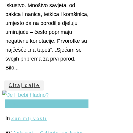
iskustvo. Mnoštvo savjeta, od
bakica i nanica, tetkica i komšinica,
umjesto da na porodilje djeluju
umirujuće – često poprimaju
negativne konotacije. Prvorotke su
najčešće „na tapeti“. „Sjećam se
svojih priprema za prvi porod.
Bilo...
Čitaj dalje
21
kol
In
Zanimljivosti
By
Anbinni - Odjeća za bebe